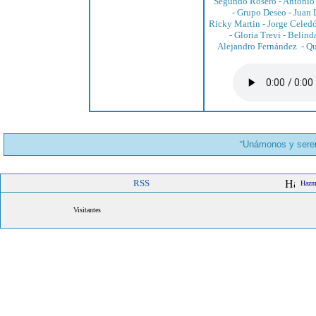
Segundo Rosero
-
Antonio
-
Grupo Deseo
-
Juan 
Ricky Martin
-
Jorge Celed
-
Gloria Trevi
-
Belind
Alejandro Fernández
-
Qu
"
Unámonos y serem
RSS
Hazme
Visitantes