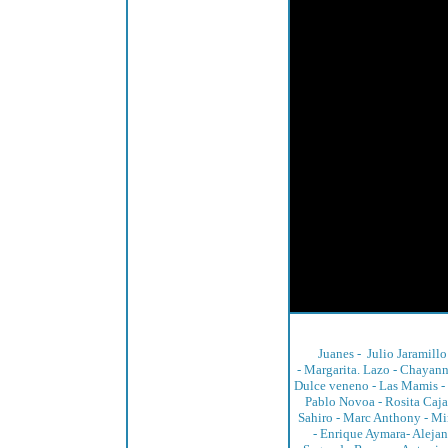
Juanes
-
Julio Jaramillo
-
Margarita. Lazo
-
Chayan
Dulce veneno -
Las Mamis
-
Pablo Novoa
-
Rosita Caj
Sahiro
-
Marc Anthony
-
Mi
-
Enrique Aymara
-
Alejan