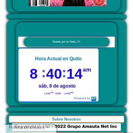
Gracias, por su Visita...!!!.
Hora Actual en Quito
8
40
14
am
sáb, 8 de agosto
am
pm
6:16
12:06
6:22
Powered by
DaysPedia.com
Sobre Nosotros
Politica de cookies +