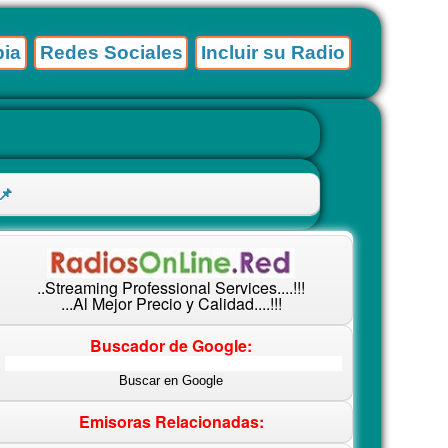
ia
Redes Sociales
Incluir su Radio
📌
..Streaming Professional Services....!!!
...Al Mejor Precio y Calidad....!!!
Buscador de Google:
Emisoras Relacionadas: