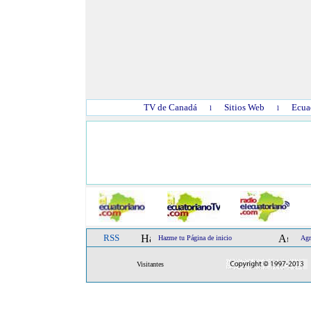
TV de Canadá
Sitios Web
Ecua
l
l
RSS
Hazme tu Página de inicio
Agr
Visitantes