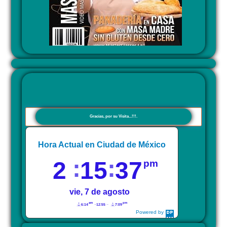
Gracias, por su Visita...!!!.
Hora Actual en Ciudad de México
2
15
38
pm
vie, 7 de agosto
am
pm
6:14
12:55
7:09
Powered by
DaysPedia.com