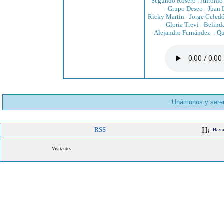
Segundo Rosero
-
Antonio
-
Grupo Deseo
-
Juan 
Ricky Martin
-
Jorge Celed
-
Gloria Trevi
-
Belind
Alejandro Fernández
-
Qu
"
Unámonos y serem
RSS
Hazme
Visitantes