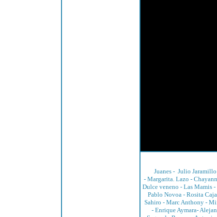
Juanes
-
Julio Jaramillo
-
Margarita. Lazo
-
Chayan
Dulce veneno -
Las Mamis
-
Pablo Novoa
-
Rosita Caj
Sahiro
-
Marc Anthony
-
Mi
-
Enrique Aymara
-
Alejan