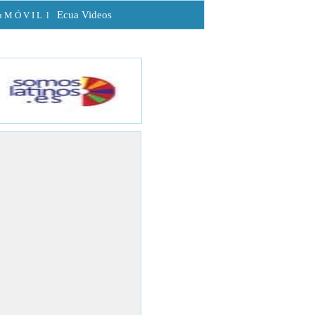
Ecua Videos
u M Ó V I L
l