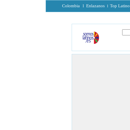
Colombia
l
Enlazanos
Top Latino
l