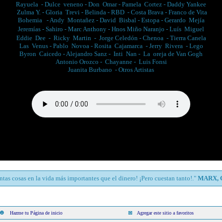
Rayuela
-
Dulce veneno -
Don Omar
-
Pamela Cortez
-
Daddy Yankee
Zulma Y.
-
Gloria Trevi
-
Belinda
-
RBD
-
Costa Brava
-
Franco de Vita
Bohemia
-
Andy Montañez -
David Bisbal
-
Estopa
-
Gerardo Mejía
Jeremías
-
Sahiro -
Marc Anthony
-
Hnos Miño Naranjo
-
Luís Miguel
Eddie Dee
-
Ricky Martin
-
Jorge Celedón
-
Chenoa
-
Tierra Canela
Las Venus
-
Pablo Novoa
-
Rosita Cajamarca
-
Jerry Rivera
-
Lego
Byron Caicedo
-
Alejandro Sanz
-
Inti Nan
-
La oreja de Van Gogh
Antonio Orozco
-
Chayanne
-
Luis Fonsi
Juanita Burbano
- Otros Artistas
ntas cosas en la vida más importantes que el dinero! ¡Pero cuestan tanto!.
"
MARX, 
☻
◙
Hazme tu Página de inicio
Agregar este sitio a favoritos