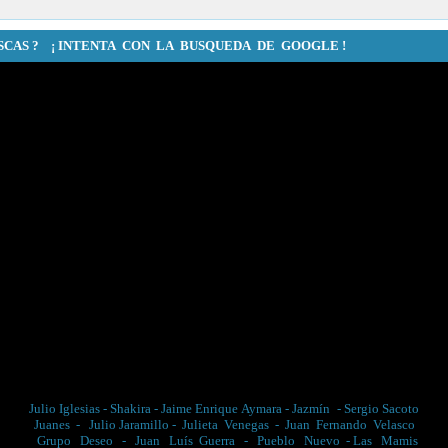
SCAS ? ¡ INTENTA CON LA BUSQUEDA DE GOOGLE !
Julio Iglesias
-
Shakira
-
Jaime Enrique Aymara
-
Jazmín
-
Sergio Sacoto
Juanes
-
Julio Jaramillo
-
Julieta Venegas
-
Juan Fernando Velasco
Grupo Deseo
-
Juan Luís Guerra
-
Pueblo Nuevo
-
Las Mamis