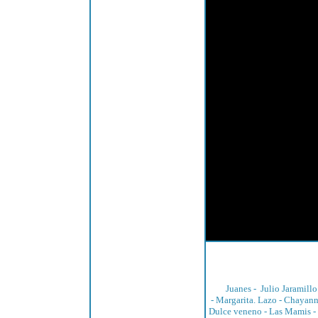
Juanes
-
Julio Jaramillo
-
Margarita. Lazo
-
Chayan
Dulce veneno -
Las Mamis
-