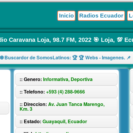
Inicio
Radios Ecuador
L
dio Caravana Loja, 98.7 FM, 2022 🎯 Loja, 💯 E
 🌐 Buscardor de SomosLatinos: 🏆 🏆 Webs - Imagenes. 📌 
:: Genero:
Informativa, Deportiva
:: Telefono:
+593 (4) 288-9666
:: Direccion:
Av. Juan Tanca Marengo,
Km. 3
:: Estado:
Guayaquil, Ecuador