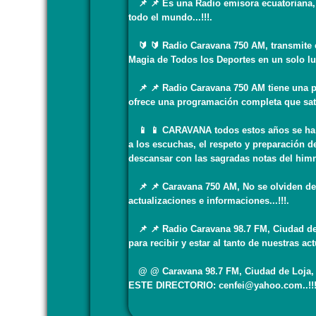
📌 📌 Es una Radio emisora ecuatoriana, q
todo el mundo...!!!.
🔰 🔰 Radio Caravana 750 AM, transmite en
Magia de Todos los Deportes en un solo luga
📌 📌 Radio Caravana 750 AM tiene una pr
ofrece una programación completa que sati
📱 📱 CARAVANA todos estos años se ha le
a los escuchas, el respeto y preparación de
descansar con las sagradas notas del himno 
📌 📌 Caravana 750 AM, No se olviden de se
actualizaciones e informaciones...!!!.
📌 📌 Radio Caravana 98.7 FM, Ciudad de L
para recibir y estar al tanto de nuestras ac
@ @ Caravana 98.7 FM, Ciudad de Loja, Pr
ESTE DIRECTORIO: cenfei@yahoo.com..!!!