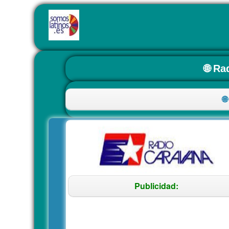
🌐 Ra

Publicidad: