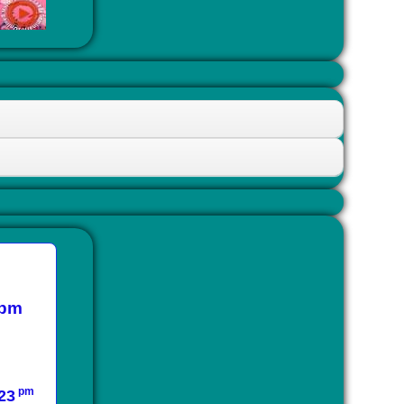
pm
pm
23