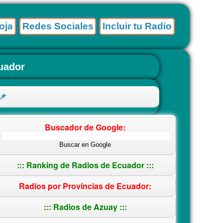
oja
Redes Sociales
Incluir tu Radio
cuador
📌
Buscador de Google:
::: Ranking de Radios de Ecuador :::
Radios por Provincias de Ecuador:
::: Radios de Azuay :::