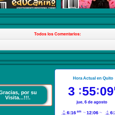
Todos los Comentarios:
Hora Actual en Quito
3
55
10
Gracias, por su
Visita...!!!.
jue, 6 de agosto
am
6:16
12:06
6: