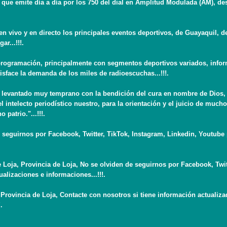
ue emite día a día por los 750 del dial en Amplitud Modulada (AM), de
 vivo y en directo los principales eventos deportivos, de Guayaquil, 
r...!!!.
ogramación, principalmente con segmentos deportivos variados, informa
sface la demanda de los miles de radioescuchas...!!!.
vantado muy temprano con la bendición del cura en nombre de Dios, pa
l intelecto periodístico nuestro, para la orientación y el juicio de muc
patrio."...!!!.
guirnos por Facebook, Twitter, TikTok, Instagram, Linkedin, Youtube pa
oja, Provincia de Loja, No se olviden de seguirnos por Facebook, Twitt
tualizaciones e informaciones...!!!.
ovincia de Loja, Contacte con nosotros si tiene información actualiz
.