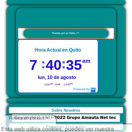
Gracias, por su Visita...!!!.
Hora Actual en Quito
7
40
35
am
lun, 10 de agosto
am
pm
6:16
12:06
6:22
Powered by
DaysPedia.com
Sobre Nosotros
Politica de cookies +
Preguntas Frecuentes
Esta web utiliza cookies, puedes ver nuestra