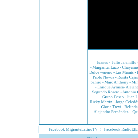
Juanes
-
Julio Jaramillo
-
Margarita. Lazo
-
Chayann
Dulce veneno -
Las Mamis
-
Pablo Novoa
-
Rosita Caja
Sahiro
-
Marc Anthony
-
Miñ
-
Enrique Aymara
-
Alejan
Segundo Rosero
-
Antonio 
-
Grupo Deseo
-
Juan L
Ricky Martin
-
Jorge Celedó
-
Gloria Trevi
-
Belinda
Alejandro Fernández
-
Qu
Facebook MigranteLatinoTV
Facebook RadioElE
l