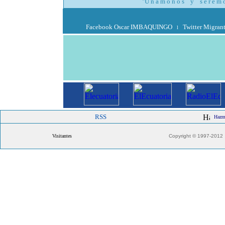
"U n á m o n o s y s e r e m o s
Facebook Oscar IMBAQUINGO
Twitter Migran
l
RSS
Hazme
Visitantes
Copyright © 1997-2012