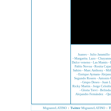
Juanes
-
Julio Jaramillo
-
Margarita. Lazo
-
Chayann
Dulce veneno -
Las Mamis
-
Pablo Novoa
-
Rosita Caja
Sahiro
-
Marc Anthony
-
Miñ
-
Enrique Aymara
-
Alejan
Segundo Rosero
-
Antonio 
-
Grupo Deseo
-
Juan L
Ricky Martin
-
Jorge Celedó
-
Gloria Trevi
-
Belinda
Alejandro Fernández
-
Qu
MigranteLATINO
Twitter
MigranteLATINO
T
l
l