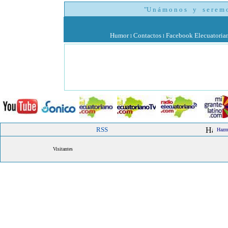
"U n á m o n o s y s e r e m o s
Humor
Contactos
Facebook Elecuatoria
l
l
RSS
Hazme
Visitantes