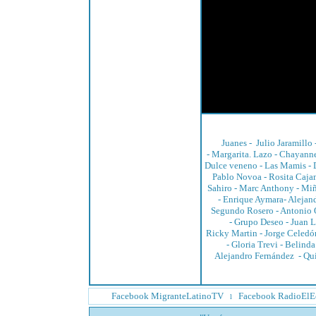
Juanes
-
Julio Jaramillo
-
Margarita. Lazo
-
Chayann
Dulce veneno -
Las Mamis
-
Pablo Novoa
-
Rosita Caja
Sahiro
-
Marc Anthony
-
Miñ
-
Enrique Aymara
-
Alejan
Segundo Rosero
-
Antonio 
-
Grupo Deseo
-
Juan L
Ricky Martin
-
Jorge Celedó
-
Gloria Trevi
-
Belinda
Alejandro Fernández
-
Qu
Facebook MigranteLatinoTV
Facebook RadioElE
l