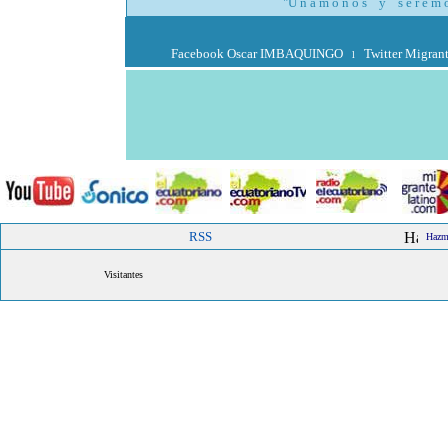
"U n á m o n o s y s e r e m o s
Facebook Oscar IMBAQUINGO
Twitter Migran
l
RSS
Hazme
Visitantes