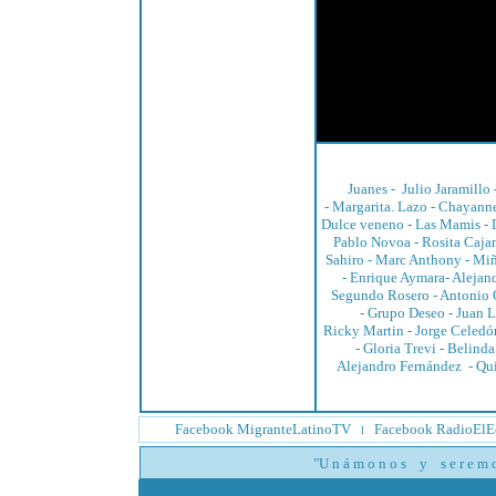
Juanes
-
Julio Jaramillo
-
Margarita. Lazo
-
Chayann
Dulce veneno -
Las Mamis
-
Pablo Novoa
-
Rosita Caja
Sahiro
-
Marc Anthony
-
Miñ
-
Enrique Aymara
-
Alejan
Segundo Rosero
-
Antonio 
-
Grupo Deseo
-
Juan L
Ricky Martin
-
Jorge Celedó
-
Gloria Trevi
-
Belinda
Alejandro Fernández
-
Qu
Facebook MigranteLatinoTV
Facebook RadioElE
l
"U n á m o n o s y s e r e m o s