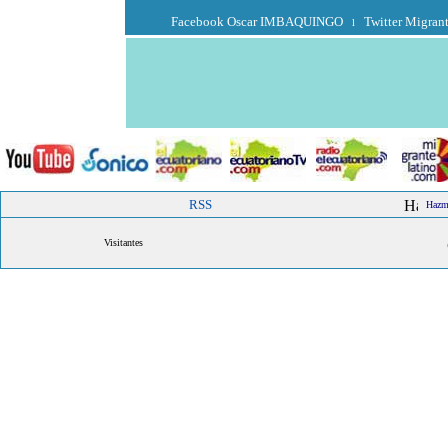
Facebook Oscar IMBAQUINGO
Twitter Migran
l
RSS
Hazme
Visitantes