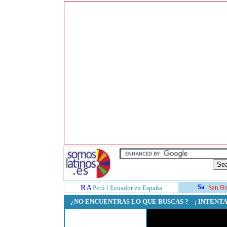
San Bo
Perú
l
Ecuador en España
¿NO ENCUENTRAS LO QUE BUSCAS ? ¡ INTEN