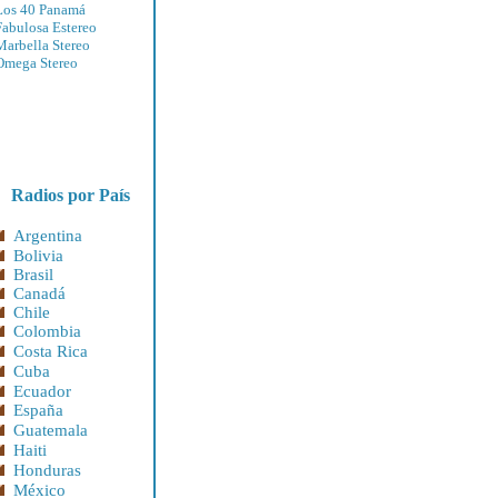
Los 40 Panamá
Fabulosa Estereo
Marbella Stereo
Omega Stere
o
Radios por País
Argentina
Bolivia
Brasil
Canadá
Chile
Colombia
Costa Rica
Cuba
Ecuador
España
Guatemala
Haiti
Honduras
México