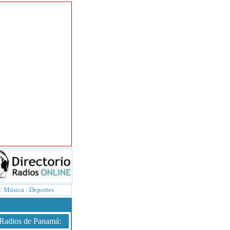
l
Música
l
Deportes
Radios de Panamá
: