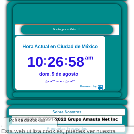
Gracias, por su Visita...!!!.
Hora Actual en Ciudad de México
10
26
58
am
dom, 9 de agosto
am
pm
6:15
12:53
7:08
Powered by
DaysPedia.com
Sobre Nosotros
Politica de cookies +
Preguntas Frecuentes
Esta web utiliza cookies, puedes ver nuestra