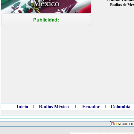
Radios de Me
Publicidad:
l
Inicio
l
Radios México
Ecuador
l
Colombia