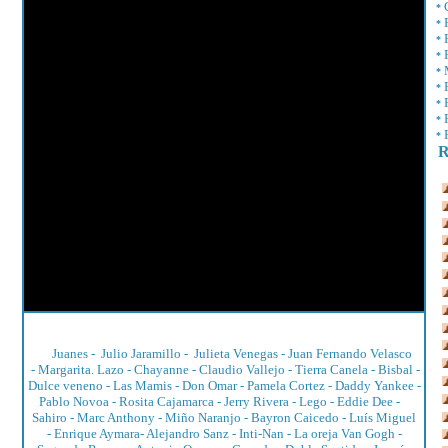
*
*
*
*
*
*
*
*
*
R
Juanes
-
Julio Jaramillo
-
Julieta Venegas
-
Juan Fernando Velasco
-
Margarita. Lazo
-
Chayanne
-
Claudio Vallejo
-
Tierra Canela
-
Bisbal
-
Dulce veneno -
Las Mamis
-
Don Omar
-
Pamela Cortez
-
Daddy Yankee
-
Pablo Novoa
-
Rosita Cajamarca
-
Jerry Rivera
-
Lego
-
Eddie Dee
-
Sahiro
-
Marc Anthony
-
Miño Naranjo
-
Bayron Caicedo
-
Luís Miguel
-
Enrique Aymara
-
Alejandro Sanz
-
Inti-Nan
-
La oreja Van Gogh
-