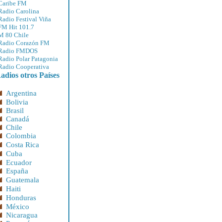
Caribe FM
Radio Carolina
Radio Festival Viña
FM Hit 101.7
M 80 Chile
Radio Corazón FM
Radio FMDOS
Radio Polar Patagonia
Radio Cooperativa
adios otros Países
Argentina
Bolivia
Brasil
Canadá
Chile
Colombia
Costa Rica
Cuba
Ecuador
España
Guatemala
Haiti
Honduras
México
Nicaragua