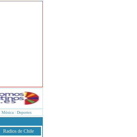
l
Música
l
Deportes
Radios de Chile