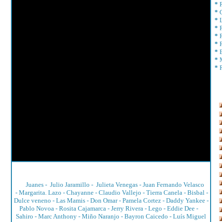
*
*
*
*
*
*
*
*
*
Juanes
-
Julio Jaramillo
-
Julieta Venegas
-
Juan Fernando Velasco
-
Margarita. Lazo
-
Chayanne
-
Claudio Vallejo
-
Tierra Canela
-
Bisbal
-
Dulce veneno -
Las Mamis
-
Don Omar
-
Pamela Cortez
-
Daddy Yankee
-
Pablo Novoa
-
Rosita Cajamarca
-
Jerry Rivera
-
Lego
-
Eddie Dee
-
Sahiro
-
Marc Anthony
-
Miño Naranjo
-
Bayron Caicedo
-
Luís Miguel