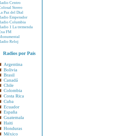
Radio Centro
Colosal Stereo
La Paz del Dial
Radio Emperador
Radio Columbia
Radio 1 La tremenda
Exa FM
Monumental
Radio Reloj
Radios por País
Argentina
Bolivia
Brasil
Canadá
Chile
Colombia
Costa Rica
Cuba
Ecuador
España
Guatemala
Haiti
Honduras
México