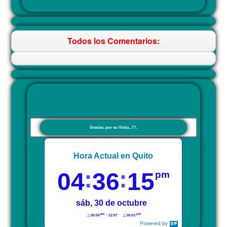
Todos los Comentarios:
Gracias, por su Visita...!!!.
Hora Actual en Quito
04
36
15
pm
sáb, 30 de octubre
am
pm
05:54
12:07
06:01
Powered by