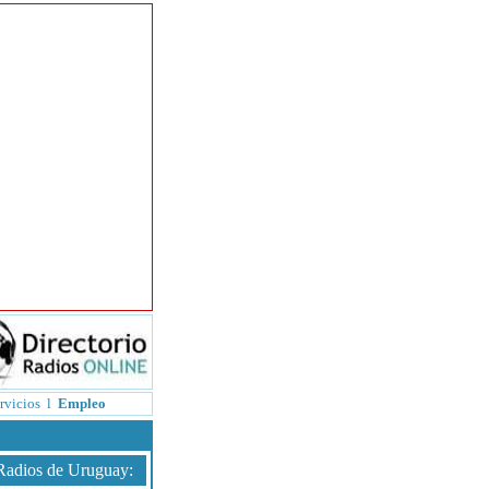
rvicios
l
Empleo
Radios de Uruguay
: